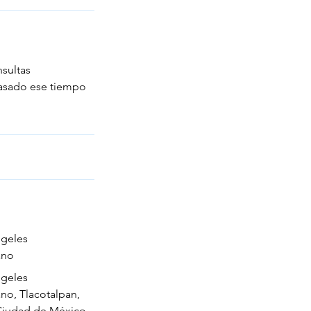
nsultas
pasado ese tiempo
ngeles
ano
ngeles
no, Tlacotalpan,
Ciudad de México,