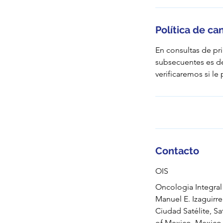
Política de ca
En consultas de pr
subsecuentes es d
verificaremos si l
Contacto
OIS
Oncologia Integral 
Manuel E. Izaguirr
Ciudad Satélite, Sat
of Mexico, Mexico