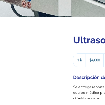
Ultras
4,000
pesos
1 h
1
$4,000
mexicanos
Descripción de
Se entrega reporte
equipo médico prof
- Certificación en 