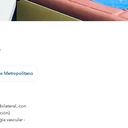
o
es Metropolitano
ilateral, con
ción).
ía vascular -