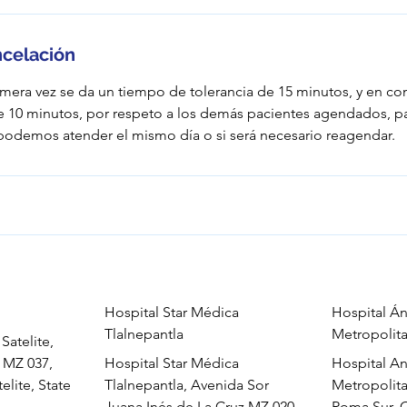
ncelación
imera vez se da un tiempo de tolerancia de 15 minutos, y en co
e 10 minutos, por respeto a los demás pacientes agendados, 
e podemos atender el mismo día o si será necesario reagendar.
Hospital Star Médica
Hospital Á
Tlalnepantla
Metropolit
Satelite,
e MZ 037,
Hospital Star Médica
Hospital A
elite, State
Tlalnepantla, Avenida Sor
Metropolita
Juana Inés de La Cruz MZ 020,
Roma Sur, 