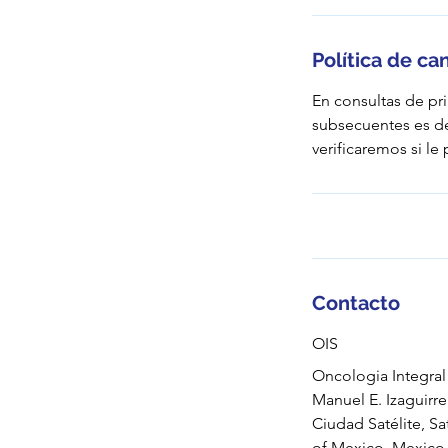
Política de ca
En consultas de pr
subsecuentes es d
verificaremos si l
Contacto
OIS
Oncologia Integral 
Manuel E. Izaguirr
Ciudad Satélite, Sat
of Mexico, Mexico