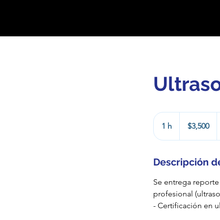
Ultras
3,500
pesos
1 h
1
$3,500
mexicanos
Descripción de
Se entrega reporte
profesional (ultras
- Certificación en 