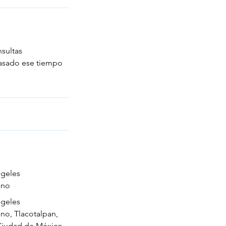
nsultas
pasado ese tiempo
ngeles
ano
ngeles
no, Tlacotalpan,
Ciudad de México,