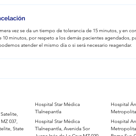
ncelación
imera vez se da un tiempo de tolerancia de 15 minutos, y en co
e 10 minutos, por respeto a los demás pacientes agendados, 
e podemos atender el mismo día o si será necesario reagendar.
Hospital Star Médica
Hospital Á
Tlalnepantla
Metropolit
Satelite,
e MZ 037,
Hospital Star Médica
Hospital A
elite, State
Tlalnepantla, Avenida Sor
Metropolita
Juana Inés de La Cruz MZ 020,
Roma Sur, 