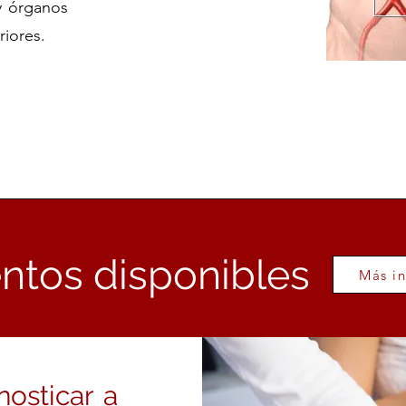
y órganos
riores.
ntos disponibles
Más in
nosticar a