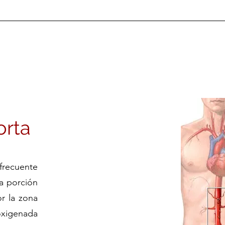
orta
frecuente
a porción
r la zona
oxigenada